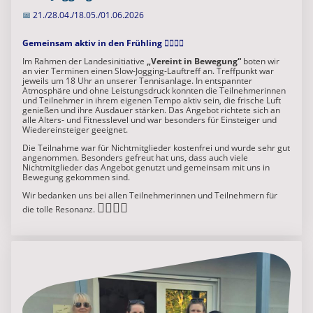
📅
21./28.04./18.05./01.06.2026
Gemeinsam aktiv in den Frühling 🏃‍♀️🏃‍♂️
Im Rahmen der Landesinitiative
„Vereint in Bewegung“
boten wir
an vier Terminen einen Slow-Jogging-Lauftreff an. Treffpunkt war
jeweils um 18 Uhr an unserer Tennisanlage. In entspannter
Atmosphäre und ohne Leistungsdruck konnten die Teilnehmerinnen
und Teilnehmer in ihrem eigenen Tempo aktiv sein, die frische Luft
genießen und ihre Ausdauer stärken. Das Angebot richtete sich an
alle Alters- und Fitnesslevel und war besonders für Einsteiger und
Wiedereinsteiger geeignet.
Die Teilnahme war für Nichtmitglieder kostenfrei und wurde sehr gut
angenommen. Besonders gefreut hat uns, dass auch viele
Nichtmitglieder das Angebot genutzt und gemeinsam mit uns in
Bewegung gekommen sind.
Wir bedanken uns bei allen Teilnehmerinnen und Teilnehmern für
🏃‍♀️🏃‍♂️
die tolle Resonanz.