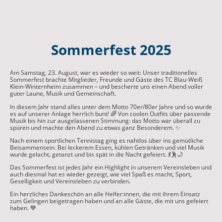
Sommerfest 2025
Am Samstag, 23. August, war es wieder so weit: Unser traditionelles
Sommerfest brachte Mitglieder, Freunde und Gäste des TC Blau-Weiß
Klein-Winternheim zusammen – und bescherte uns einen Abend voller
guter Laune, Musik und Gemeinschaft.
In diesem Jahr stand alles unter dem Motto 70er/80er Jahre und so wurde
es auf unserer Anlage herrlich bunt! 🌈 Von coolen Outfits über passende
Musik bis hin zur ausgelassenen Stimmung: das Motto war überall zu
spüren und machte den Abend zu etwas ganz Besonderem. ✨
Nach einem sportlichen Tennistag ging es nahtlos über ins gemütliche
Beisammensein. Bei leckerem Essen, kühlen Getränken und viel Musik
wurde gelacht, getanzt und bis spät in die Nacht gefeiert. 💃🕺🌙
Das Sommerfest ist jedes Jahr ein Highlight in unserem Vereinsleben und
auch diesmal hat es wieder gezeigt, wie viel Spaß es macht, Sport,
Geselligkeit und Vereinsleben zu verbinden.
Ein herzliches Dankeschön an alle Helfer:innen, die mit ihrem Einsatz
zum Gelingen beigetragen haben und an alle Gäste, die mit uns gefeiert
haben. 💙